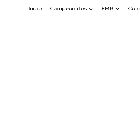
Início
Campeonatos
FMB
Com
ip to main content
Skip to navigat